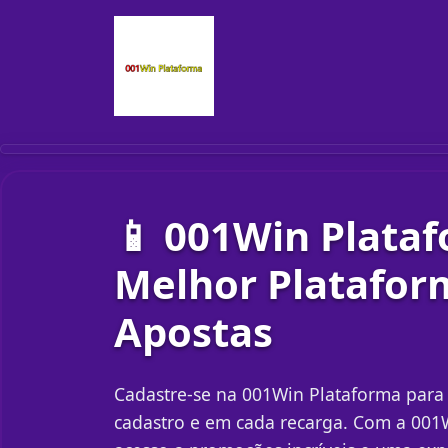
📱 001Win Plata
Melhor Platafor
Apostas
Cadastre-se na 001Win Plataforma par
cadastro e em cada recarga. Com a 001