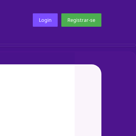
Login
Registrar-se