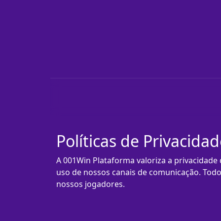
Políticas de Privacida
A 001Win Plataforma valoriza a privacidade
uso de nossos canais de comunicação. Todos
nossos jogadores.