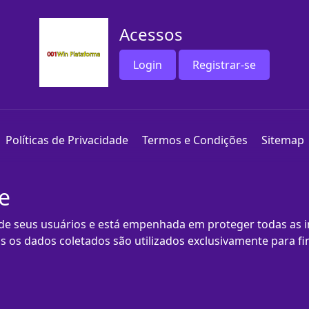
Acessos
Login
Registrar-se
Políticas de Privacidade
Termos e Condições
Sitemap
de
 de seus usuários e está empenhada em proteger todas as 
 os dados coletados são utilizados exclusivamente para fi