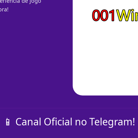
eriência de jogo
ora!
📱 Canal Oficial no Telegram!