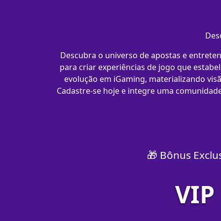
Des
Descubra o universo de apostas e entrete
para criar experiências de jogo que estab
evolução em iGaming, materializando vis
Cadastre-se hoje e integre uma comunidade
🎁 Bônus Exclu
VIP