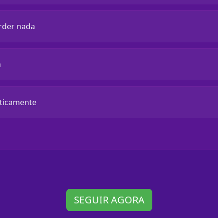
erder nada
a
aticamente
SEGUIR AGORA