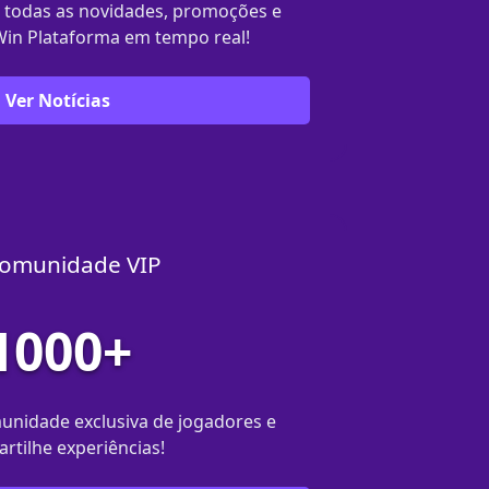
e todas as novidades, promoções e
in Plataforma em tempo real!
Ver Notícias
Comunidade VIP
1000+
unidade exclusiva de jogadores e
rtilhe experiências!