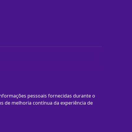
informações pessoais fornecidas durante o
ns de melhoria contínua da experiência de