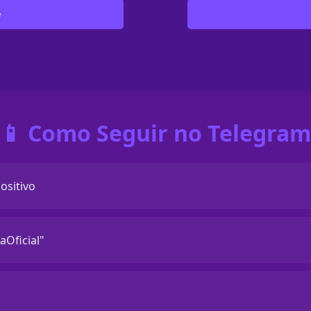
e
📱 Como Seguir no Telegram
ositivo
Oficial"