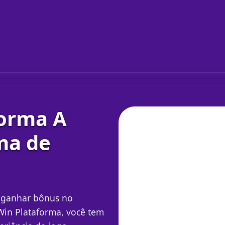
forma A
ma de
a ganhar bônus no
Win Plataforma, você tem