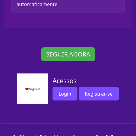
automaticamente
SEGUIR AGORA
Acessos
Login
Registrar-se