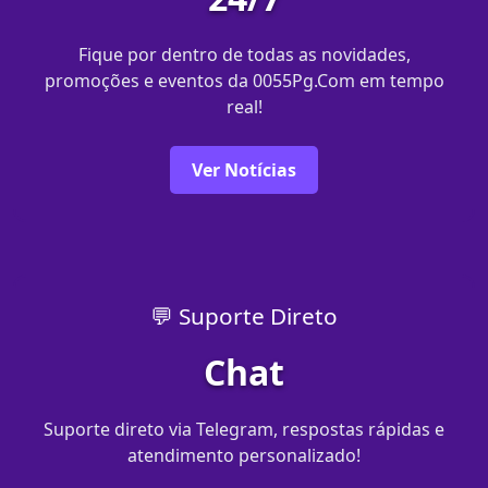
Fique por dentro de todas as novidades,
promoções e eventos da 0055Pg.Com em tempo
real!
Ver Notícias
💬 Suporte Direto
Chat
Suporte direto via Telegram, respostas rápidas e
atendimento personalizado!