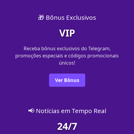
🎁 Bônus Exclusivos
VIP
Receba bônus exclusivos do Telegram,
promoções especiais e códigos promocionais
únicos!
Ver Bônus
📢 Notícias em Tempo Real
24/7