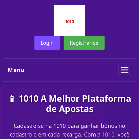
Login
Registrar-se
Menu
📱 1010 A Melhor Plataforma
de Apostas
Cadastre-se na 1010 para ganhar bônus no
cadastro e em cada recarga. Com a 1010, você