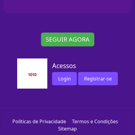
SEGUIR AGORA
Acessos
Login
Registrar-se
Políticas de Privacidade
Termos e Condições
Sitemap