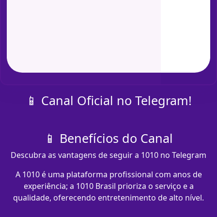
📱 Canal Oficial no Telegram!
📱 Benefícios do Canal
Descubra as vantagens de seguir a 1010 no Telegram
A 1010 é uma plataforma profissional com anos de
experiência; a 1010 Brasil prioriza o serviço e a
qualidade, oferecendo entretenimento de alto nível.