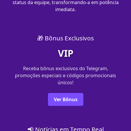
status da equipe, transformando-a em potência
imediata.
🎁 Bônus Exclusivos
VIP
Receba bônus exclusivos do Telegram,
promoções especiais e códigos promocionais
únicos!
Ver Bônus
📢 Notícias em Tempo Real