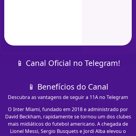
📱 Canal Oficial no Telegram!
📱 Benefícios do Canal
Descubra as vantagens de seguir a 11A no Telegram
O Inter Miami, fundado em 2018 e administrado por
David Beckham, rapidamente se tornou um dos clubes
mais midiáticos do futebol americano. A chegada de
Lionel Messi, Sergio Busquets e Jordi Alba elevou o