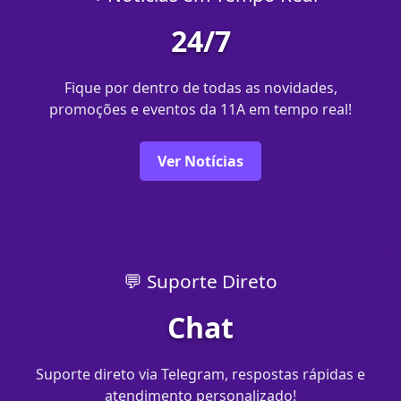
24/7
Fique por dentro de todas as novidades,
promoções e eventos da 11A em tempo real!
Ver Notícias
💬 Suporte Direto
Chat
Suporte direto via Telegram, respostas rápidas e
atendimento personalizado!