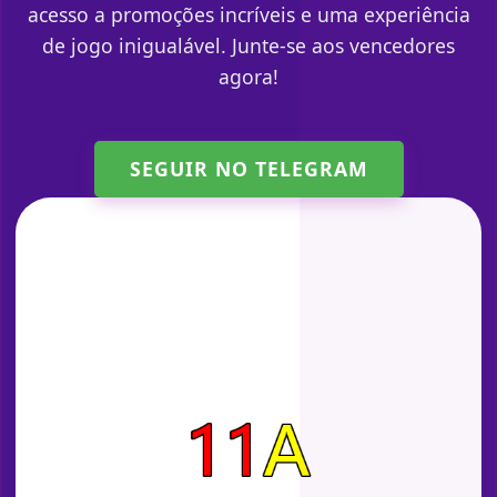
acesso a promoções incríveis e uma experiência
de jogo inigualável. Junte-se aos vencedores
agora!
SEGUIR NO TELEGRAM