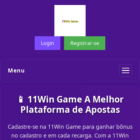
Login
Registrar-se
Menu
📱 11Win Game A Melhor
Plataforma de Apostas
Cadastre-se na 11Win Game para ganhar bônus
no cadastro e em cada recarga. Com a 11Win