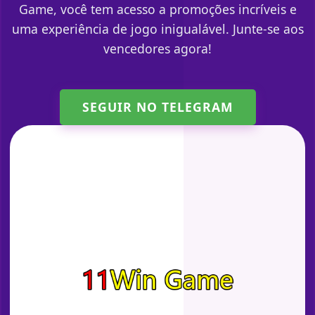
Game, você tem acesso a promoções incríveis e
uma experiência de jogo inigualável. Junte-se aos
vencedores agora!
SEGUIR NO TELEGRAM