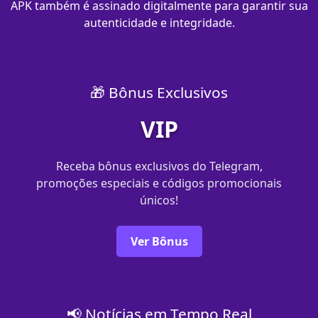
APK também é assinado digitalmente para garantir sua
autenticidade e integridade.
🎁 Bônus Exclusivos
VIP
Receba bônus exclusivos do Telegram,
promoções especiais e códigos promocionais
únicos!
Ver Bônus
📢 Notícias em Tempo Real