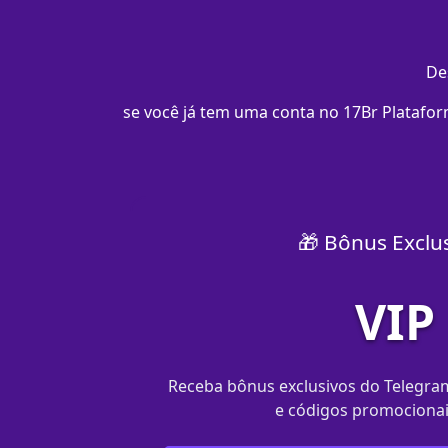
De
se você já tem uma conta no 17Br Platafor
🎁 Bônus Exclu
VIP
Receba bônus exclusivos do Telegra
e códigos promocionai