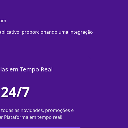
ram
 aplicativo, proporcionando uma integração
cias em Tempo Real
24/7
e todas as novidades, promoções e
Br Plataforma em tempo real!