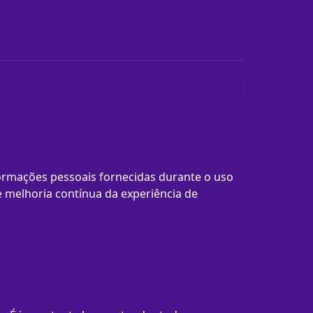
formações pessoais fornecidas durante o uso
e melhoria contínua da experiência de