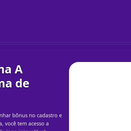
ma A
ma de
anhar bônus no cadastro e
, você tem acesso a