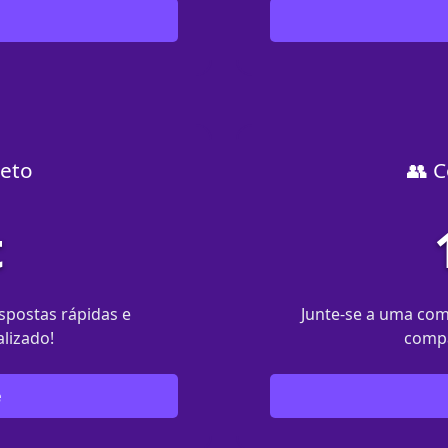
reto
👥 
t
espostas rápidas e
Junte-se a uma com
lizado!
compa
e