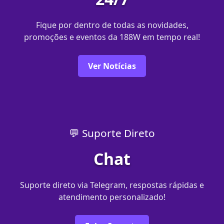
Fique por dentro de todas as novidades,
promoções e eventos da 188W em tempo real!
Ver Notícias
💬 Suporte Direto
Chat
Suporte direto via Telegram, respostas rápidas e
atendimento personalizado!