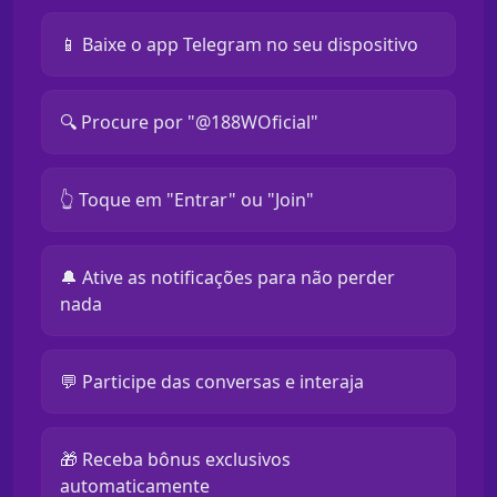
📱 Baixe o app Telegram no seu dispositivo
🔍 Procure por "@188WOficial"
👆 Toque em "Entrar" ou "Join"
🔔 Ative as notificações para não perder
nada
💬 Participe das conversas e interaja
🎁 Receba bônus exclusivos
automaticamente