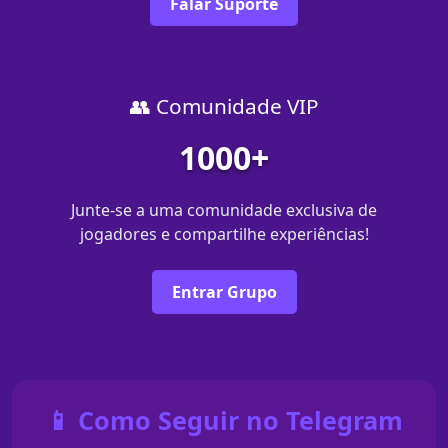
Falar Suporte
👥 Comunidade VIP
1000+
Junte-se a uma comunidade exclusiva de
jogadores e compartilhe experiências!
Entrar Grupo
📱 Como Seguir no Telegram