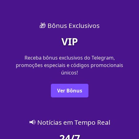
🎁 Bônus Exclusivos
VIP
Receba bônus exclusivos do Telegram,
promoções especiais e códigos promocionais
únicos!
Ver Bônus
📢 Notícias em Tempo Real
24/7