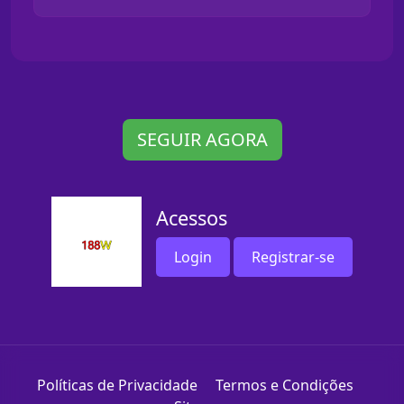
SEGUIR AGORA
Acessos
Login
Registrar-se
Políticas de Privacidade
Termos e Condições