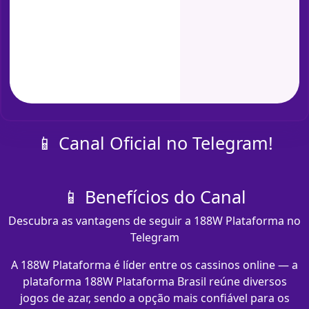
📱 Canal Oficial no Telegram!
📱 Benefícios do Canal
Descubra as vantagens de seguir a 188W Plataforma no
Telegram
A 188W Plataforma é líder entre os cassinos online — a
plataforma 188W Plataforma Brasil reúne diversos
jogos de azar, sendo a opção mais confiável para os