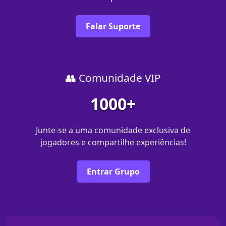
Falar Suporte
👥 Comunidade VIP
1000+
Junte-se a uma comunidade exclusiva de
jogadores e compartilhe experiências!
Entrar Grupo