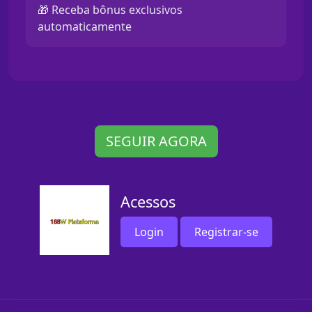
🎁 Receba bônus exclusivos
automaticamente
SEGUIR AGORA
Acessos
Login
Registrar-se