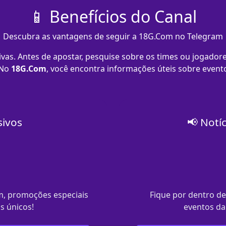
📱 Benefícios do Canal
Descubra as vantagens de seguir a 18G.Com no Telegram
s. Antes de apostar, pesquise sobre os times ou jogadores
 No
18G.Com
, você encontra informações úteis sobre evento
sivos
📢 Notí
m, promoções especiais
Fique por dentro d
s únicos!
eventos da