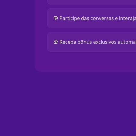
💬 Participe das conversas e interaj
🎁 Receba bônus exclusivos autom