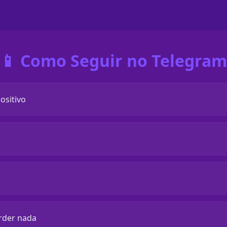
📱 Como Seguir no Telegram
ositivo
erder nada