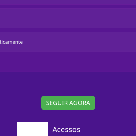
a
aticamente
SEGUIR AGORA
Acessos