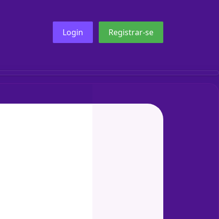
Login
Registrar-se