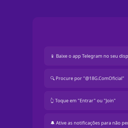
📱 Baixe o app Telegram no seu disp
🔍 Procure por "@18G.ComOficial"
👆 Toque em "Entrar" ou "Join"
🔔 Ative as notificações para não p