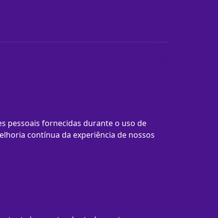
s pessoais fornecidas durante o uso de
elhoria contínua da experiência de nossos