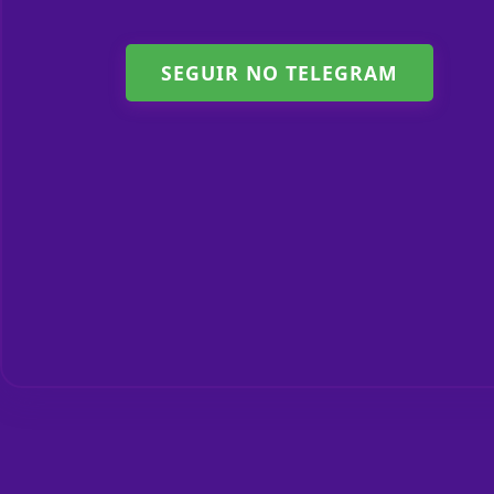
SEGUIR NO TELEGRAM