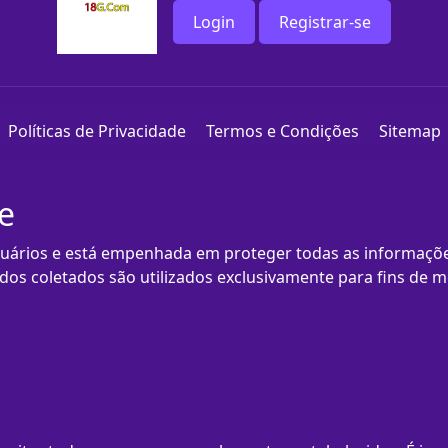
Login
Registrar-se
Políticas de Privacidade
Termos e Condições
Sitemap
de
usuários e está empenhada em proteger todas as informaçõe
os coletados são utilizados exclusivamente para fins de m