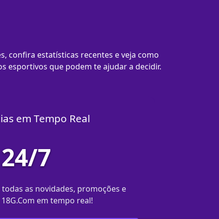
, confira estatísticas recentes e veja como
s esportivos que podem te ajudar a decidir.
cias em Tempo Real
24/7
e todas as novidades, promoções e
 18G.Com em tempo real!