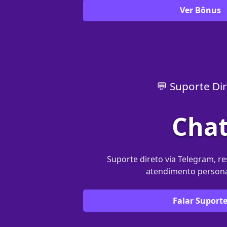
Ver Bônus
💬 Suporte Di
Cha
Suporte direto via Telegram, r
atendimento persona
Falar Suport