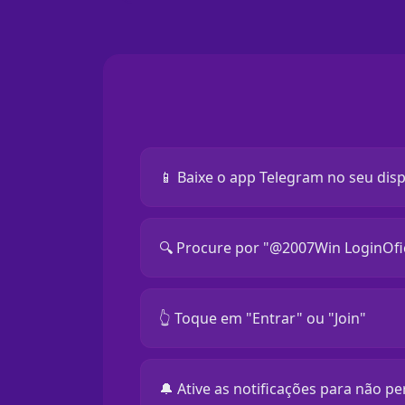
📱 Baixe o app Telegram no seu disp
🔍 Procure por "@2007Win LoginOfic
👆 Toque em "Entrar" ou "Join"
🔔 Ative as notificações para não p