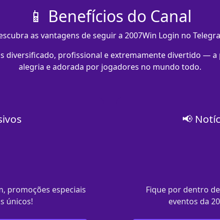
📱 Benefícios do Canal
escubra as vantagens de seguir a 2007Win Login no Telegr
 diversificado, profissional e extremamente divertido — a 
alegria e adorada por jogadores no mundo todo.
sivos
📢 Notí
m, promoções especiais
Fique por dentro d
s únicos!
eventos da 2