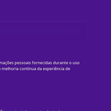
rmações pessoais fornecidas durante o uso
e melhoria contínua da experiência de