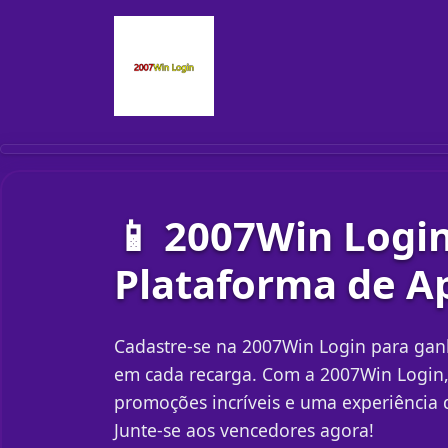
📱 2007Win Logi
Plataforma de A
Cadastre-se na 2007Win Login para gan
em cada recarga. Com a 2007Win Login,
promoções incríveis e uma experiência d
Junte-se aos vencedores agora!