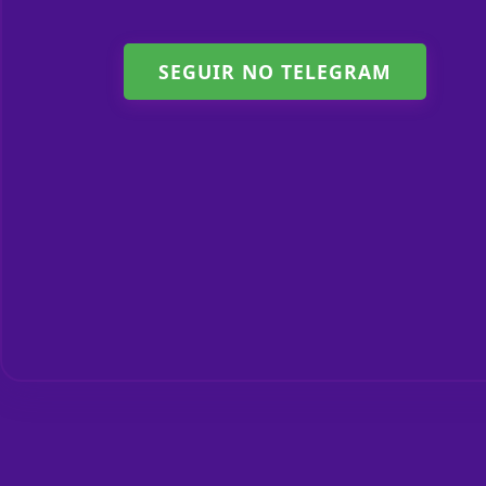
SEGUIR NO TELEGRAM