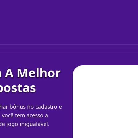
n A Melhor
postas
har bônus no cadastro e
 você tem acesso a
e jogo inigualável.