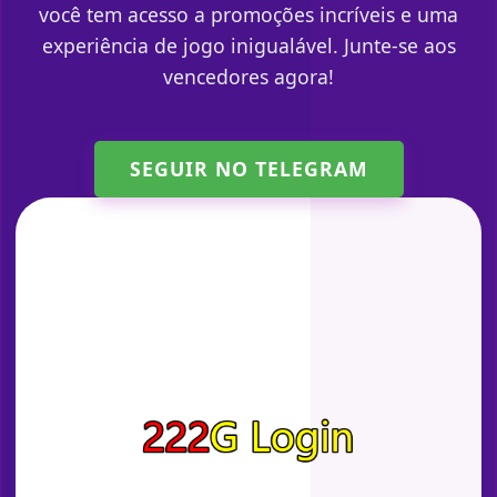
você tem acesso a promoções incríveis e uma
experiência de jogo inigualável. Junte-se aos
vencedores agora!
SEGUIR NO TELEGRAM