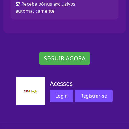
🎁 Receba bônus exclusivos
automaticamente
SEGUIR AGORA
Acessos
Login
Registrar-se