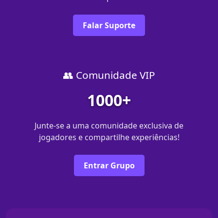
Falar Suporte
👥 Comunidade VIP
1000+
Junte-se a uma comunidade exclusiva de
jogadores e compartilhe experiências!
Entrar Grupo