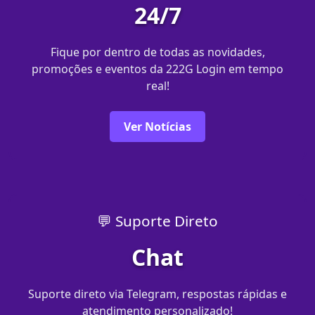
24/7
Fique por dentro de todas as novidades,
promoções e eventos da 222G Login em tempo
real!
Ver Notícias
💬 Suporte Direto
Chat
Suporte direto via Telegram, respostas rápidas e
atendimento personalizado!