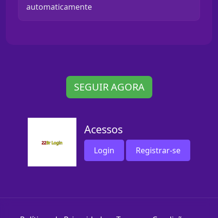
automaticamente
SEGUIR AGORA
Acessos
Login
Registrar-se