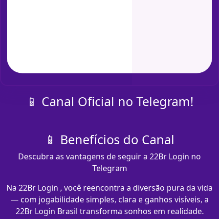
📱 Canal Oficial no Telegram!
📱 Benefícios do Canal
Descubra as vantagens de seguir a 22Br Login no
Telegram
Na 22Br Login , você reencontra a diversão pura da vida
— com jogabilidade simples, clara e ganhos visíveis, a
22Br Login Brasil transforma sonhos em realidade.