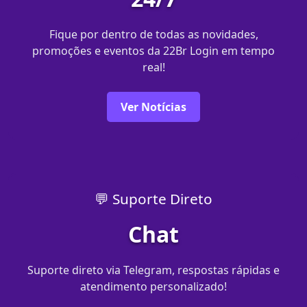
Fique por dentro de todas as novidades,
promoções e eventos da 22Br Login em tempo
real!
Ver Notícias
💬 Suporte Direto
Chat
Suporte direto via Telegram, respostas rápidas e
atendimento personalizado!