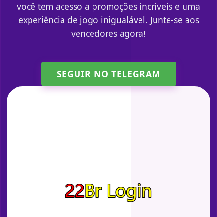
você tem acesso a promoções incríveis e uma
experiência de jogo inigualável. Junte-se aos
vencedores agora!
SEGUIR NO TELEGRAM