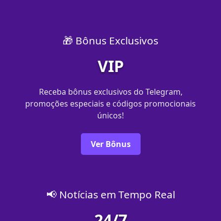
🎁 Bônus Exclusivos
VIP
Receba bônus exclusivos do Telegram,
promoções especiais e códigos promocionais
únicos!
Ver Bônus
📢 Notícias em Tempo Real
24/7