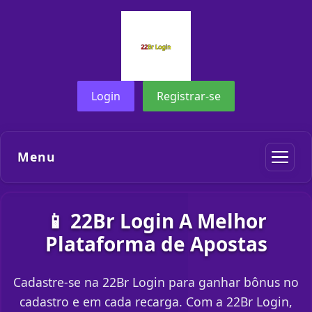
Login
Registrar-se
Menu
📱 22Br Login A Melhor
Plataforma de Apostas
Cadastre-se na 22Br Login para ganhar bônus no
cadastro e em cada recarga. Com a 22Br Login,