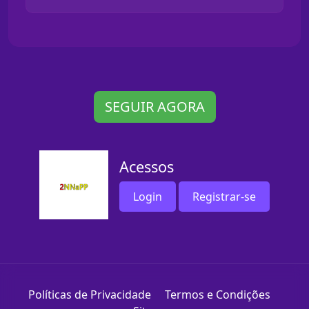
SEGUIR AGORA
Acessos
Login
Registrar-se
Políticas de Privacidade
Termos e Condições