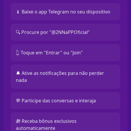
📱 Baixe o app Telegram no seu dispositivo
🔍 Procure por "@2NNaPPOficial"
👆 Toque em "Entrar" ou "Join"
🔔 Ative as notificações para não perder
nada
💬 Participe das conversas e interaja
🎁 Receba bônus exclusivos
automaticamente