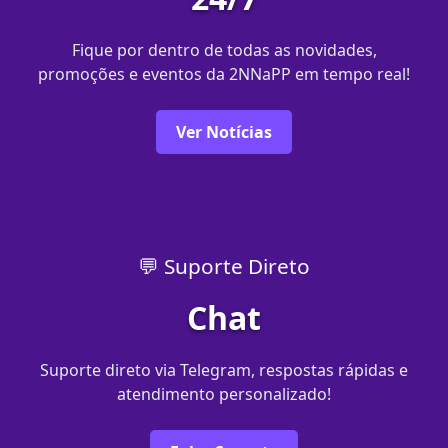
Fique por dentro de todas as novidades,
promoções e eventos da 2NNaPP em tempo real!
Ver Notícias
💬 Suporte Direto
Chat
Suporte direto via Telegram, respostas rápidas e
atendimento personalizado!