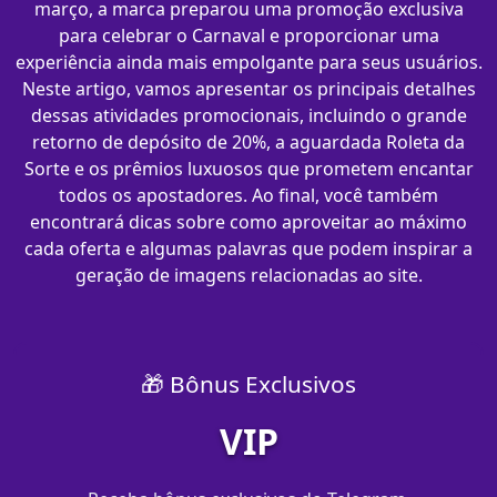
março, a marca preparou uma promoção exclusiva
para celebrar o Carnaval e proporcionar uma
experiência ainda mais empolgante para seus usuários.
Neste artigo, vamos apresentar os principais detalhes
dessas atividades promocionais, incluindo o grande
retorno de depósito de 20%, a aguardada Roleta da
Sorte e os prêmios luxuosos que prometem encantar
todos os apostadores. Ao final, você também
encontrará dicas sobre como aproveitar ao máximo
cada oferta e algumas palavras que podem inspirar a
geração de imagens relacionadas ao site.
🎁 Bônus Exclusivos
VIP