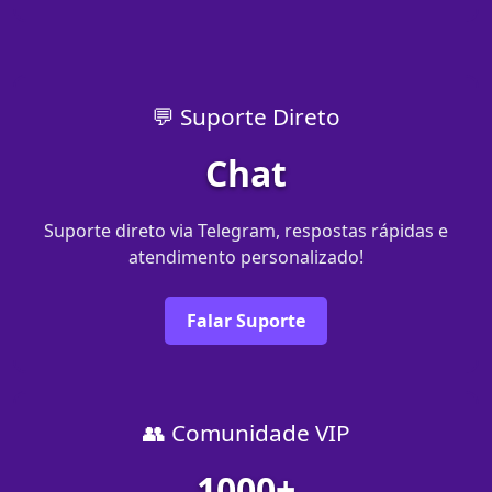
💬 Suporte Direto
Chat
Suporte direto via Telegram, respostas rápidas e
atendimento personalizado!
Falar Suporte
👥 Comunidade VIP
1000+