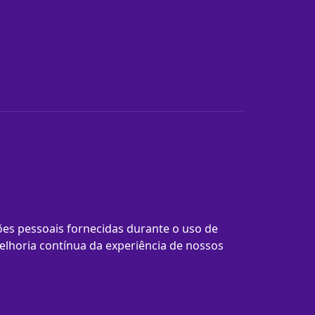
es pessoais fornecidas durante o uso de
elhoria contínua da experiência de nossos