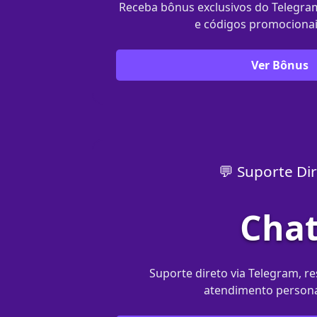
Receba bônus exclusivos do Telegra
e códigos promocionai
Ver Bônus
💬 Suporte Di
Cha
Suporte direto via Telegram, r
atendimento persona