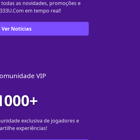
e todas as novidades, promoções e
 333U.Com em tempo real!
Ver Notícias
Comunidade VIP
1000+
unidade exclusiva de jogadores e
rtilhe experiências!