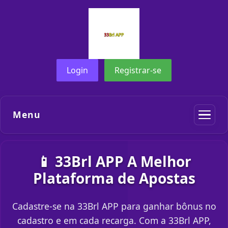
Login
Registrar-se
Menu
📱 33Brl APP A Melhor
Plataforma de Apostas
Cadastre-se na 33Brl APP para ganhar bônus no
cadastro e em cada recarga. Com a 33Brl APP,