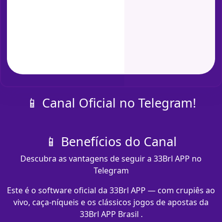
📱 Canal Oficial no Telegram!
📱 Benefícios do Canal
Descubra as vantagens de seguir a 33Brl APP no
Telegram
Este é o software oficial da 33Brl APP — com crupiês ao
vivo, caça-níqueis e os clássicos jogos de apostas da
33Brl APP Brasil .