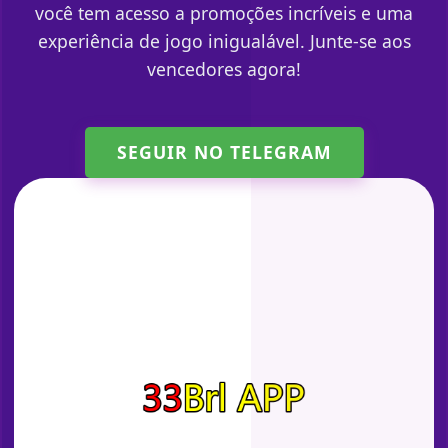
você tem acesso a promoções incríveis e uma
experiência de jogo inigualável. Junte-se aos
vencedores agora!
SEGUIR NO TELEGRAM