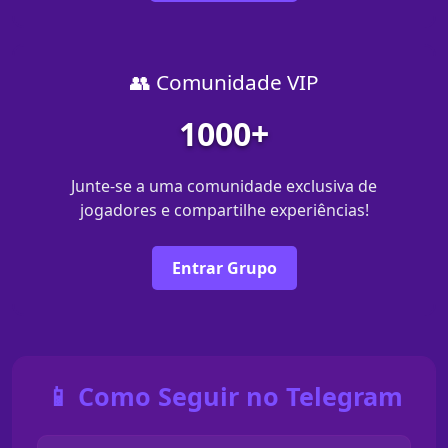
👥 Comunidade VIP
1000+
Junte-se a uma comunidade exclusiva de
jogadores e compartilhe experiências!
Entrar Grupo
📱 Como Seguir no Telegram