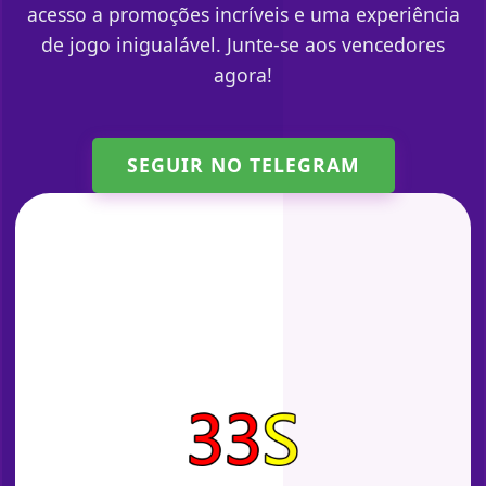
acesso a promoções incríveis e uma experiência
de jogo inigualável. Junte-se aos vencedores
agora!
SEGUIR NO TELEGRAM