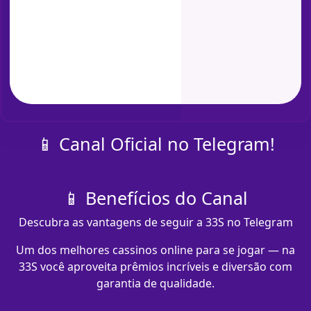
📱 Canal Oficial no Telegram!
📱 Benefícios do Canal
Descubra as vantagens de seguir a 33S no Telegram
Um dos melhores cassinos online para se jogar — na
33S você aproveita prêmios incríveis e diversão com
garantia de qualidade.