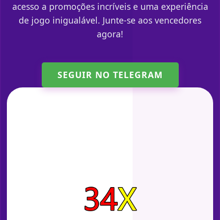
acesso a promoções incríveis e uma experiência
de jogo inigualável. Junte-se aos vencedores
agora!
SEGUIR NO TELEGRAM