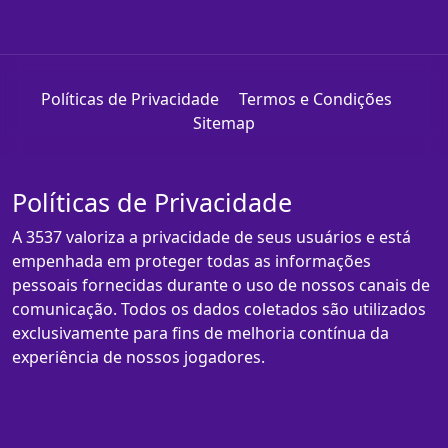
Políticas de Privacidade
Termos e Condições
Sitemap
Políticas de Privacidade
A 3537 valoriza a privacidade de seus usuários e está
empenhada em proteger todas as informações
pessoais fornecidas durante o uso de nossos canais de
comunicação. Todos os dados coletados são utilizados
exclusivamente para fins de melhoria contínua da
experiência de nossos jogadores.