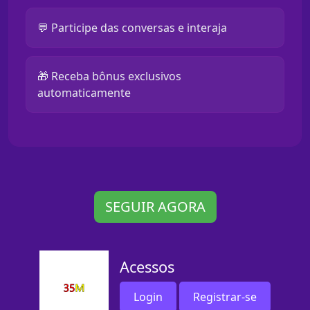
💬 Participe das conversas e interaja
🎁 Receba bônus exclusivos
automaticamente
SEGUIR AGORA
Acessos
Login
Registrar-se