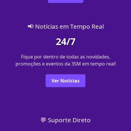
📢 Notícias em Tempo Real
24/7
Fique por dentro de todas as novidades,
promoções e eventos da 35M em tempo real!
Ver Notícias
💬 Suporte Direto