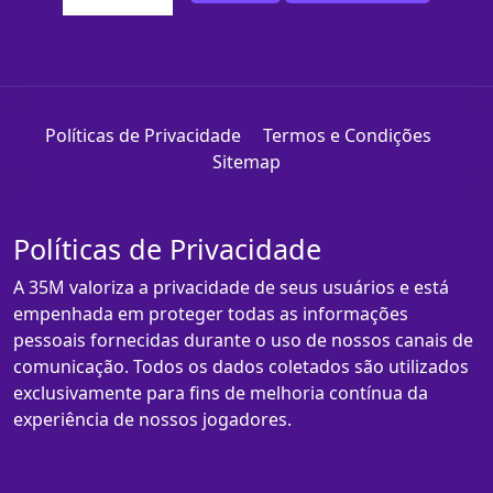
Políticas de Privacidade
Termos e Condições
Sitemap
Políticas de Privacidade
A 35M valoriza a privacidade de seus usuários e está
empenhada em proteger todas as informações
pessoais fornecidas durante o uso de nossos canais de
comunicação. Todos os dados coletados são utilizados
exclusivamente para fins de melhoria contínua da
experiência de nossos jogadores.