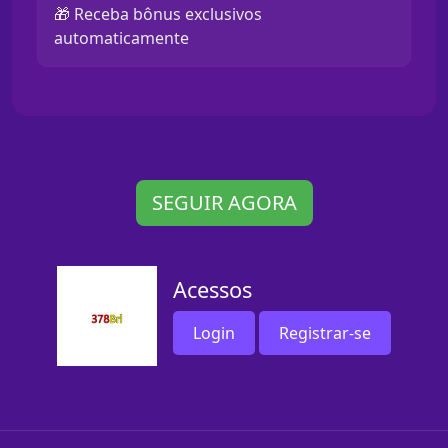
🎁 Receba bônus exclusivos
automaticamente
SEGUIR AGORA
Acessos
Login
Registrar-se