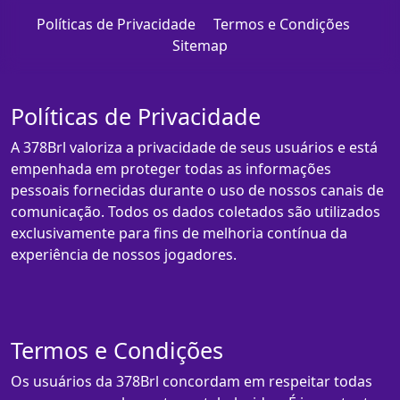
Políticas de Privacidade
Termos e Condições
Sitemap
Políticas de Privacidade
A 378Brl valoriza a privacidade de seus usuários e está
empenhada em proteger todas as informações
pessoais fornecidas durante o uso de nossos canais de
comunicação. Todos os dados coletados são utilizados
exclusivamente para fins de melhoria contínua da
experiência de nossos jogadores.
Termos e Condições
Os usuários da 378Brl concordam em respeitar todas