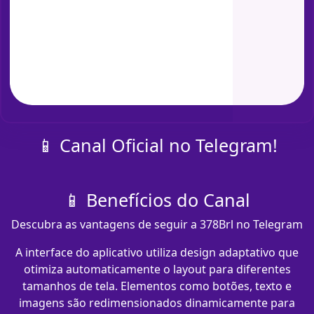
📱 Canal Oficial no Telegram!
📱 Benefícios do Canal
Descubra as vantagens de seguir a 378Brl no Telegram
A interface do aplicativo utiliza design adaptativo que
otimiza automaticamente o layout para diferentes
tamanhos de tela. Elementos como botões, texto e
imagens são redimensionados dinamicamente para