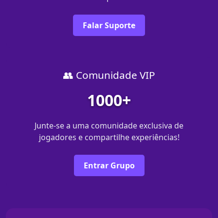
Falar Suporte
👥 Comunidade VIP
1000+
Junte-se a uma comunidade exclusiva de
jogadores e compartilhe experiências!
Entrar Grupo