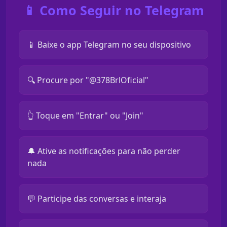
📱 Como Seguir no Telegram
📱 Baixe o app Telegram no seu dispositivo
🔍 Procure por "@378BrlOficial"
👆 Toque em "Entrar" ou "Join"
🔔 Ative as notificações para não perder
nada
💬 Participe das conversas e interaja