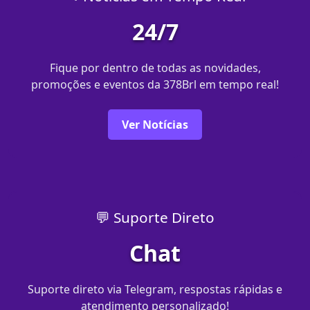
24/7
Fique por dentro de todas as novidades,
promoções e eventos da 378Brl em tempo real!
Ver Notícias
💬 Suporte Direto
Chat
Suporte direto via Telegram, respostas rápidas e
atendimento personalizado!