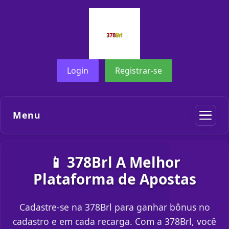
Login
Registrar-se
Menu
📱 378Brl A Melhor
Plataforma de Apostas
Cadastre-se na 378Brl para ganhar bônus no
cadastro e em cada recarga. Com a 378Brl, você