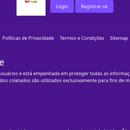
Login
Registrar-se
Políticas de Privacidade
Termos e Condições
Sitemap
de
s usuários e está empenhada em proteger todas as informaç
os coletados são utilizados exclusivamente para fins de m