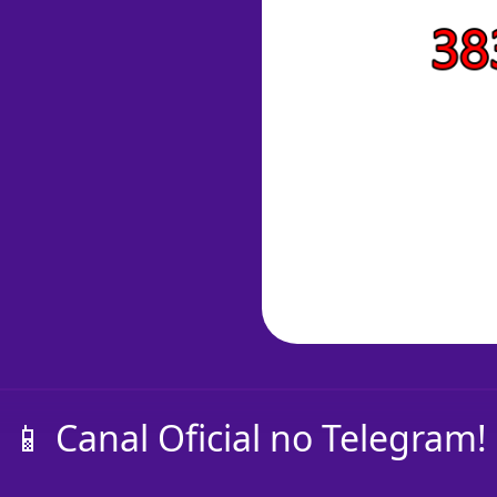
📱 Canal Oficial no Telegram!