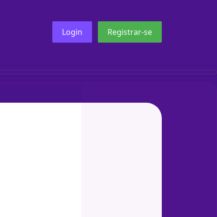
Login
Registrar-se