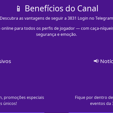
📱 Benefícios do Canal
Descubra as vantagens de seguir a 3831 Login no Telegra
 online para todos os perfis de jogador — com caça-níquei
segurança e emoção.
sivos
📢 Notí
m, promoções especiais
Fique por dentro d
s únicos!
eventos da 