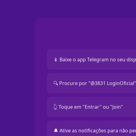
📱 Baixe o app Telegram no seu disp
🔍 Procure por "@3831 LoginOficial
👆 Toque em "Entrar" ou "Join"
🔔 Ative as notificações para não p