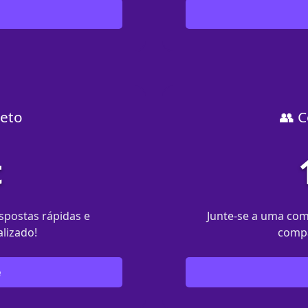
reto
👥 
t
espostas rápidas e
Junte-se a uma com
lizado!
compa
e