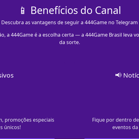
📱 Benefícios do Canal
Descubra as vantagens de seguir a 444Game no Telegram
ão, a 444Game é a escolha certa — a 444Game Brasil leva v
da sorte.
sivos
📢 Notí
m, promoções especiais
Fique por dentro d
s únicos!
eventos da