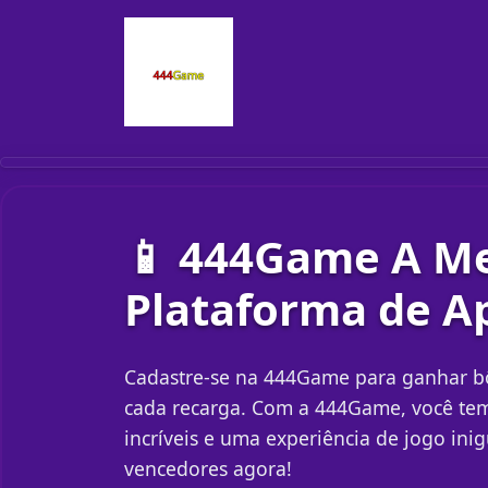
📱 444Game A M
Plataforma de A
Cadastre-se na 444Game para ganhar b
cada recarga. Com a 444Game, você te
incríveis e uma experiência de jogo inig
vencedores agora!