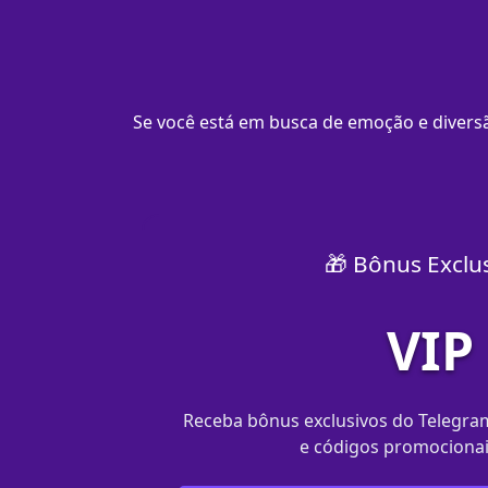
Se você está em busca de emoção e divers
🎁 Bônus Exclu
VIP
Receba bônus exclusivos do Telegra
e códigos promocionai