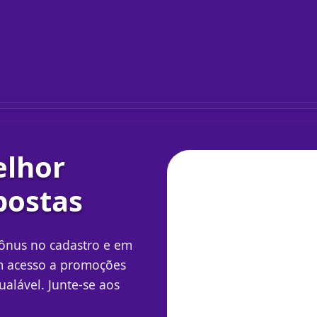
elhor
postas
ônus no cadastro e em
m acesso a promoções
ualável. Junte-se aos