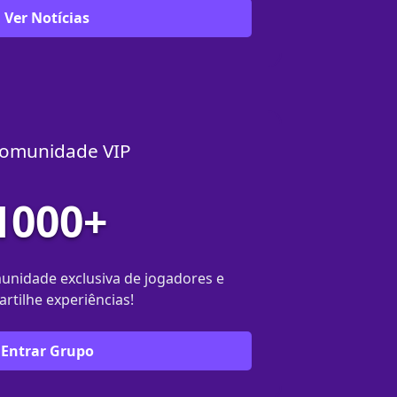
Ver Notícias
Comunidade VIP
1000+
unidade exclusiva de jogadores e
rtilhe experiências!
Entrar Grupo