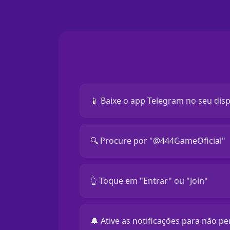
📱 Baixe o app Telegram no seu disp
🔍 Procure por "@444GameOficial"
👆 Toque em "Entrar" ou "Join"
🔔 Ative as notificações para não p