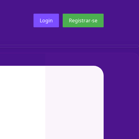
Login
Registrar-se