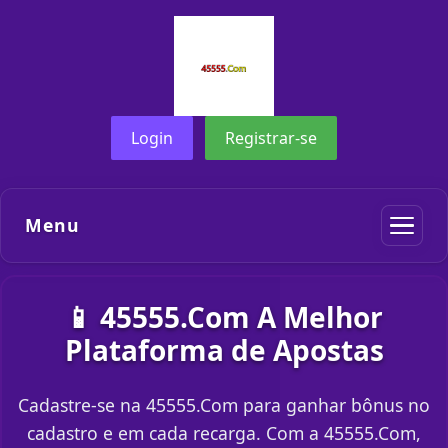
Login
Registrar-se
Menu
📱 45555.Com A Melhor
Plataforma de Apostas
Cadastre-se na 45555.Com para ganhar bônus no
cadastro e em cada recarga. Com a 45555.Com,