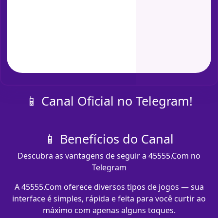
📱 Canal Oficial no Telegram!
📱 Benefícios do Canal
Descubra as vantagens de seguir a 45555.Com no
Telegram
A 45555.Com oferece diversos tipos de jogos — sua
interface é simples, rápida e feita para você curtir ao
máximo com apenas alguns toques.