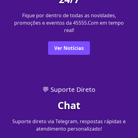
Fique por dentro de todas as novidades,
promoções e eventos da 45555.Com em tempo
real!
Ver Notícias
💬 Suporte Direto
Chat
Suporte direto via Telegram, respostas rápidas e
atendimento personalizado!