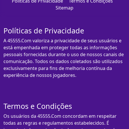
Políticas de Privacidade
Termos e Condições
Sitemap
Políticas de Privacidade
A 45555.Com valoriza a privacidade de seus usuários e
está empenhada em proteger todas as informações
pessoais fornecidas durante o uso de nossos canais de
comunicação. Todos os dados coletados são utilizados
exclusivamente para fins de melhoria contínua da
experiência de nossos jogadores.
Termos e Condições
Os usuários da 45555.Com concordam em respeitar
todas as regras e regulamentos estabelecidos. É