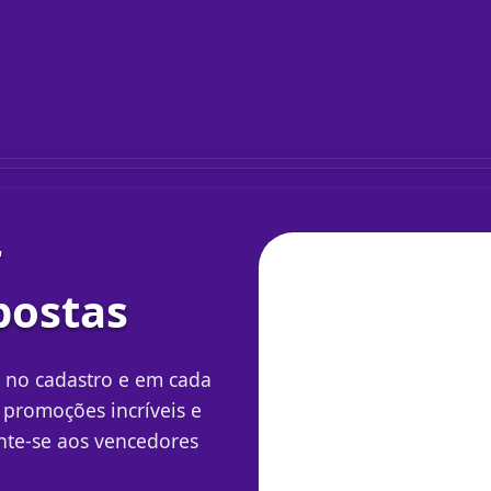
r
postas
 no cadastro e em cada
 promoções incríveis e
unte-se aos vencedores