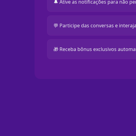
🔔 Ative as notificações para não p
💬 Participe das conversas e interaj
🎁 Receba bônus exclusivos autom