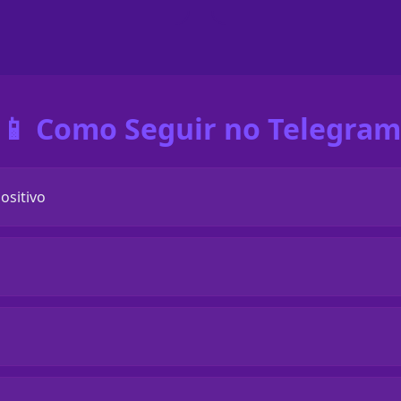
📱 Como Seguir no Telegram
ositivo