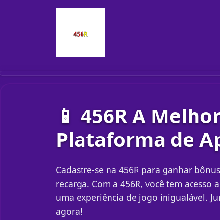
📱 456R A Melho
Plataforma de A
Cadastre-se na 456R para ganhar bônus
recarga. Com a 456R, você tem acesso a
uma experiência de jogo inigualável. J
agora!