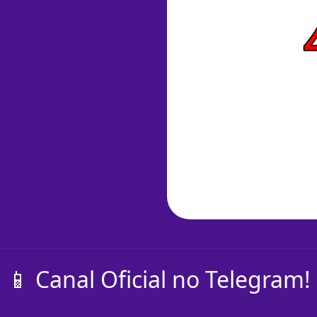
📱 Canal Oficial no Telegram!