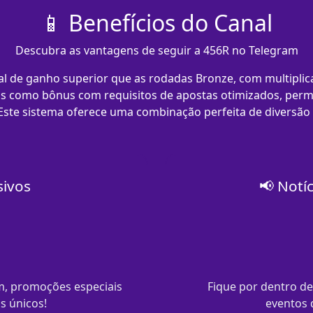
📱 Benefícios do Canal
Descubra as vantagens de seguir a 456R no Telegram
al de ganho superior que as rodadas Bronze, com multiplica
os como bônus com requisitos de apostas otimizados, permi
 Este sistema oferece uma combinação perfeita de diversão
sivos
📢 Notí
m, promoções especiais
Fique por dentro d
s únicos!
eventos 