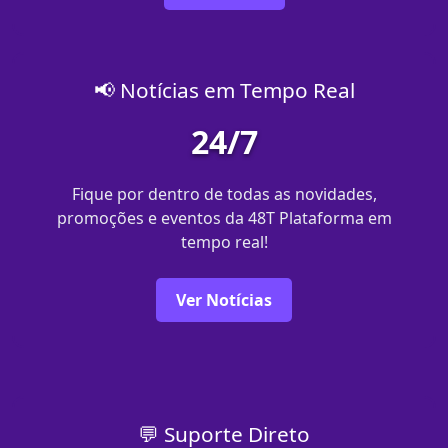
📢 Notícias em Tempo Real
24/7
Fique por dentro de todas as novidades,
promoções e eventos da 48T Plataforma em
tempo real!
Ver Notícias
💬 Suporte Direto