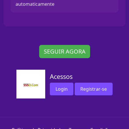
automaticamente
SEGUIR AGORA
Acessos
Login
Registrar-se