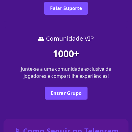
Falar Suporte
👥 Comunidade VIP
1000+
Junte-se a uma comunidade exclusiva de
jogadores e compartilhe experiências!
Entrar Grupo
📱 Como Seguir no Telegram