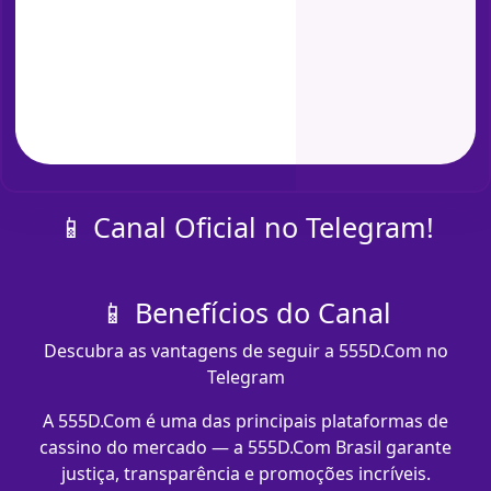
📱 Canal Oficial no Telegram!
📱 Benefícios do Canal
Descubra as vantagens de seguir a 555D.Com no
Telegram
A 555D.Com é uma das principais plataformas de
cassino do mercado — a 555D.Com Brasil garante
justiça, transparência e promoções incríveis.