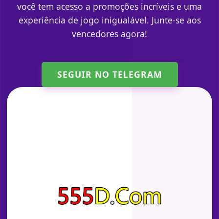
você tem acesso a promoções incríveis e uma
experiência de jogo inigualável. Junte-se aos
vencedores agora!
SEGUIR NO TELEGRAM