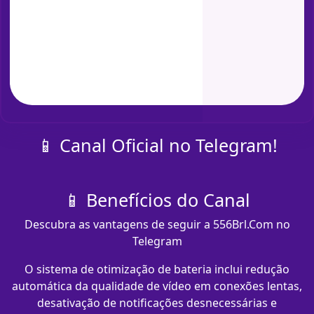
📱 Canal Oficial no Telegram!
📱 Benefícios do Canal
Descubra as vantagens de seguir a 556Brl.Com no
Telegram
O sistema de otimização de bateria inclui redução
automática da qualidade de vídeo em conexões lentas,
desativação de notificações desnecessárias e