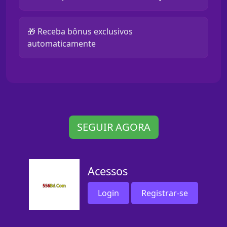
🎁 Receba bônus exclusivos
automaticamente
SEGUIR AGORA
Acessos
Login
Registrar-se