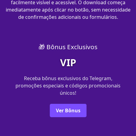
facilmente visível e acessível. O download começa
imediatamente após clicar no botão, sem necessidade
de confirmações adicionais ou formulários.
🎁 Bônus Exclusivos
VIP
Receba bônus exclusivos do Telegram,
promoções especiais e códigos promocionais
únicos!
Ver Bônus