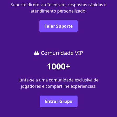
Suporte direto via Telegram, respostas rápidas e
atendimento personalizado!
Falar Suporte
👥 Comunidade VIP
1000+
Junte-se a uma comunidade exclusiva de
jogadores e compartilhe experiências!
Entrar Grupo