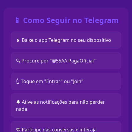
📱 Como Seguir no Telegram
📱 Baixe o app Telegram no seu dispositivo
🔍 Procure por "@55AA PagaOficial"
👆 Toque em "Entrar" ou "Join"
🔔 Ative as notificações para não perder
nada
💬 Participe das conversas e interaja