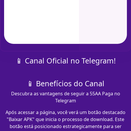
📱 Canal Oficial no Telegram!
📱 Benefícios do Canal
Descubra as vantagens de seguir a 55AA Paga no
Telegram
Após acessar a página, você verá um botão destacado
"Baixar APK" que inicia o processo de download. Este
botão está posicionado estrategicamente para ser