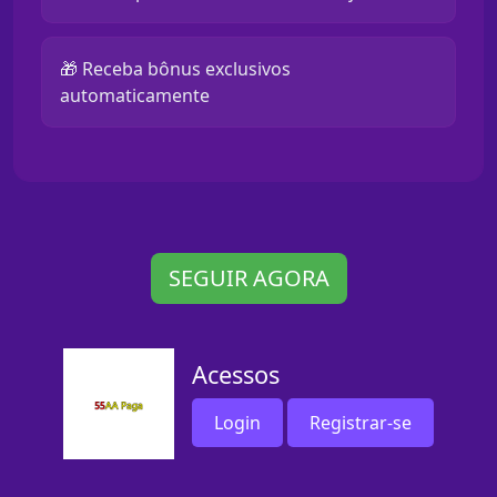
🎁 Receba bônus exclusivos
automaticamente
SEGUIR AGORA
Acessos
Login
Registrar-se