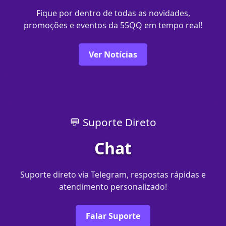
Fique por dentro de todas as novidades,
promoções e eventos da 55QQ em tempo real!
Ver Notícias
💬 Suporte Direto
Chat
Suporte direto via Telegram, respostas rápidas e
atendimento personalizado!
Falar Suporte