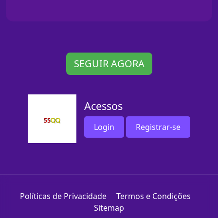
SEGUIR AGORA
Acessos
Login
Registrar-se
Políticas de Privacidade
Termos e Condições
Sitemap