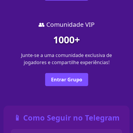
👥 Comunidade VIP
1000+
Junte-se a uma comunidade exclusiva de
jogadores e compartilhe experiências!
Entrar Grupo
📱 Como Seguir no Telegram