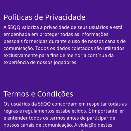
Políticas de Privacidade
A 55QQ valoriza a privacidade de seus usuários e está
empenhada em proteger todas as informações
pessoais fornecidas durante o uso de nossos canais de
comunicação. Todos os dados coletados são utilizados
exclusivamente para fins de melhoria contínua da
experiência de nossos jogadores.
Termos e Condições
Os usuários da 55QQ concordam em respeitar todas as
regras e regulamentos estabelecidos. É importante ler
e entender todos os termos antes de participar de
nossos canais de comunicação. A violação destes