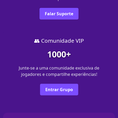
Falar Suporte
👥 Comunidade VIP
1000+
Junte-se a uma comunidade exclusiva de
jogadores e compartilhe experiências!
Entrar Grupo