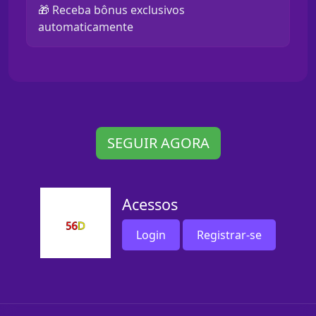
🎁 Receba bônus exclusivos
automaticamente
SEGUIR AGORA
Acessos
Login
Registrar-se