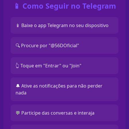
📱 Como Seguir no Telegram
📱 Baixe o app Telegram no seu dispositivo
🔍 Procure por "@56DOficial"
👆 Toque em "Entrar" ou "Join"
🔔 Ative as notificações para não perder
nada
💬 Participe das conversas e interaja