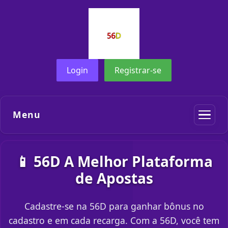
Login
Registrar-se
Menu
📱 56D A Melhor Plataforma
de Apostas
Cadastre-se na 56D para ganhar bônus no
cadastro e em cada recarga. Com a 56D, você tem