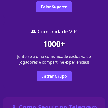
Falar Suporte
👥 Comunidade VIP
1000+
Junte-se a uma comunidade exclusiva de
jogadores e compartilhe experiências!
Entrar Grupo
📱 Como Seguir no Telegram