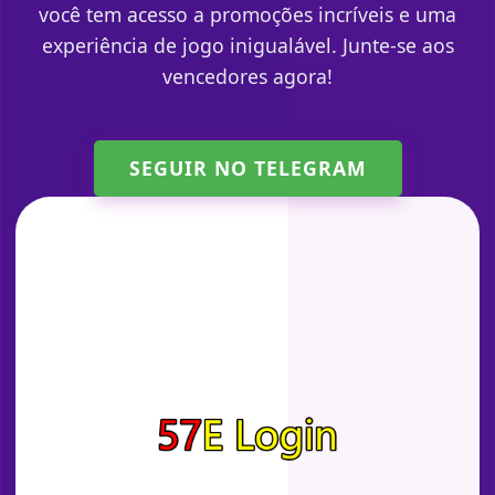
você tem acesso a promoções incríveis e uma
experiência de jogo inigualável. Junte-se aos
vencedores agora!
SEGUIR NO TELEGRAM