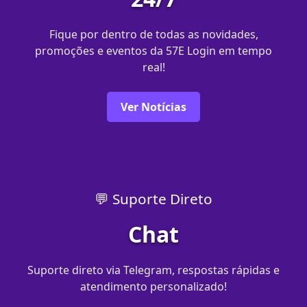
Fique por dentro de todas as novidades,
promoções e eventos da 57E Login em tempo
real!
Ver Notícias
💬 Suporte Direto
Chat
Suporte direto via Telegram, respostas rápidas e
atendimento personalizado!