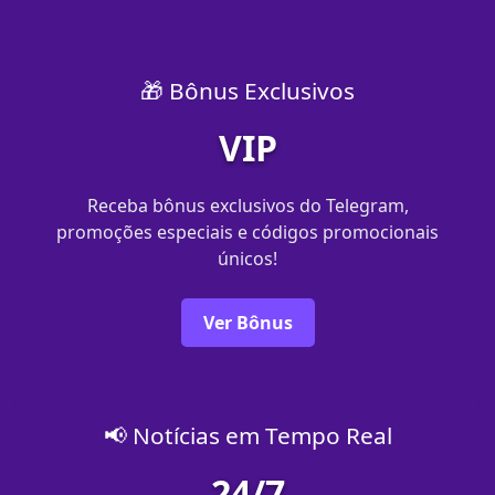
🎁 Bônus Exclusivos
VIP
Receba bônus exclusivos do Telegram,
promoções especiais e códigos promocionais
únicos!
Ver Bônus
📢 Notícias em Tempo Real
24/7