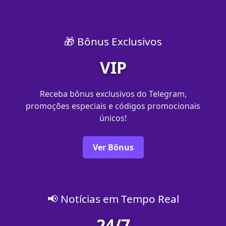
🎁 Bônus Exclusivos
VIP
Receba bônus exclusivos do Telegram,
promoções especiais e códigos promocionais
únicos!
Ver Bônus
📢 Notícias em Tempo Real
24/7