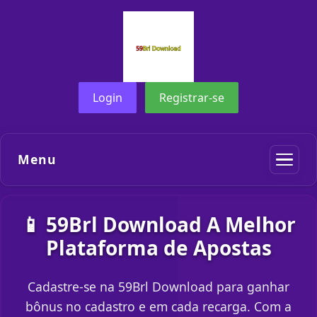
Login
Registrar-se
Menu
📱 59Brl Download A Melhor
Plataforma de Apostas
Cadastre-se na 59Brl Download para ganhar
bônus no cadastro e em cada recarga. Com a