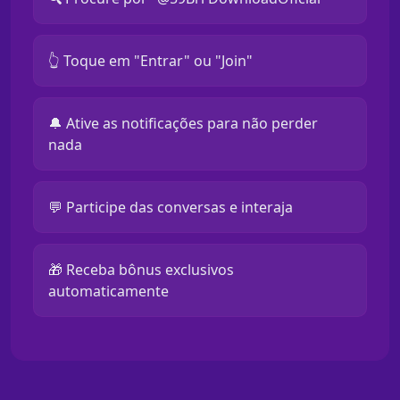
👆 Toque em "Entrar" ou "Join"
🔔 Ative as notificações para não perder
nada
💬 Participe das conversas e interaja
🎁 Receba bônus exclusivos
automaticamente