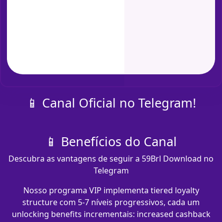
📱 Canal Oficial no Telegram!
📱 Benefícios do Canal
Descubra as vantagens de seguir a 59Brl Download no
Telegram
Nosso programa VIP implementa tiered loyalty
structure com 5-7 níveis progressivos, cada um
unlocking benefits incrementais: increased cashback