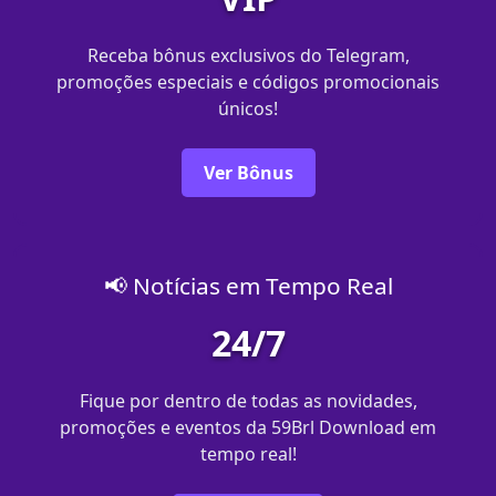
Receba bônus exclusivos do Telegram,
promoções especiais e códigos promocionais
únicos!
Ver Bônus
📢 Notícias em Tempo Real
24/7
Fique por dentro de todas as novidades,
promoções e eventos da 59Brl Download em
tempo real!