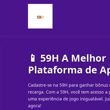
📱 59H A Melhor
Plataforma de A
Cadastre-se na 59H para ganhar bônus 
recarga. Com a 59H, você tem acesso a 
uma experiência de jogo inigualável. J
agora!