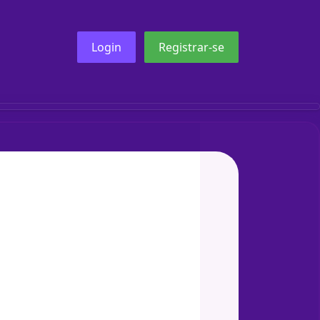
Login
Registrar-se