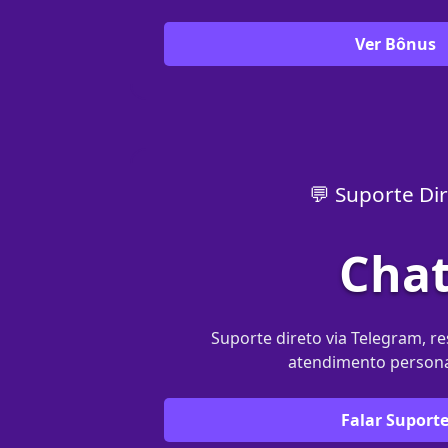
Ver Bônus
💬 Suporte Di
Cha
Suporte direto via Telegram, r
atendimento persona
Falar Suport