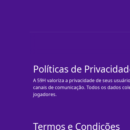
Políticas de Privacida
A 59H valoriza a privacidade de seus usuár
canais de comunicação. Todos os dados cole
jogadores.
Termos e Condições