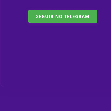
SEGUIR NO TELEGRAM