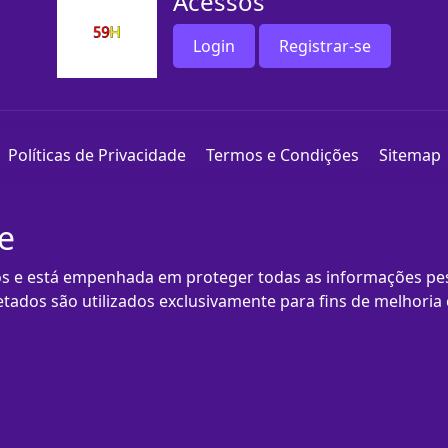
Acessos
Login
Registrar-se
Políticas de Privacidade
Termos e Condições
Sitemap
de
ios e está empenhada em proteger todas as informações pe
tados são utilizados exclusivamente para fins de melhoria