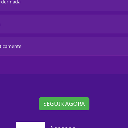
erder nada
a
aticamente
SEGUIR AGORA