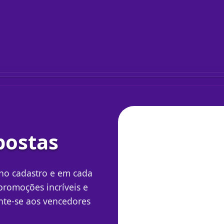
postas
no cadastro e em cada
promoções incríveis e
unte-se aos vencedores