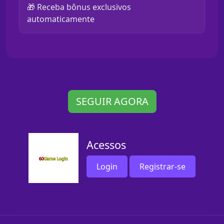
🎁 Receba bônus exclusivos
automaticamente
SEGUIR AGORA
Acessos
Login
Registrar-se