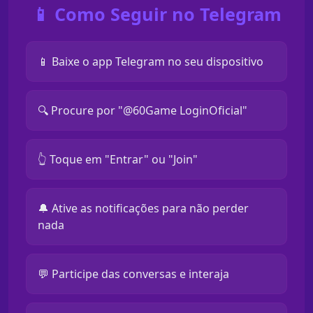
📱 Como Seguir no Telegram
📱 Baixe o app Telegram no seu dispositivo
🔍 Procure por "@60Game LoginOficial"
👆 Toque em "Entrar" ou "Join"
🔔 Ative as notificações para não perder
nada
💬 Participe das conversas e interaja