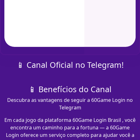
📱 Canal Oficial no Telegram!
📱 Benefícios do Canal
Descubra as vantagens de seguir a 60Game Login no
Telegram
Em cada jogo da plataforma 60Game Login Brasil , você
encontra um caminho para a fortuna — a 60Game
Login oferece um serviço completo para ajudar você a