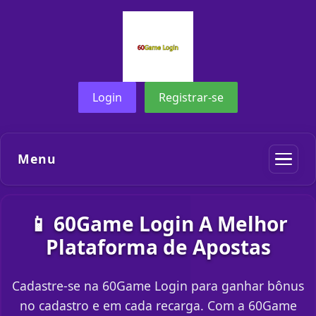
Login
Registrar-se
Menu
📱 60Game Login A Melhor
Plataforma de Apostas
Cadastre-se na 60Game Login para ganhar bônus
no cadastro e em cada recarga. Com a 60Game