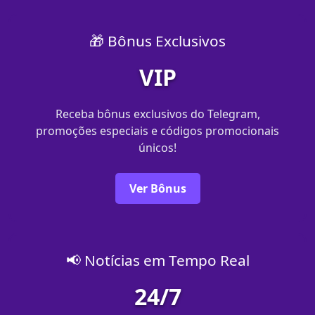
🎁 Bônus Exclusivos
VIP
Receba bônus exclusivos do Telegram,
promoções especiais e códigos promocionais
únicos!
Ver Bônus
📢 Notícias em Tempo Real
24/7