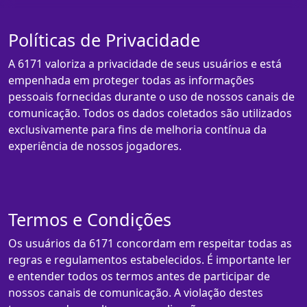
Políticas de Privacidade
A 6171 valoriza a privacidade de seus usuários e está
empenhada em proteger todas as informações
pessoais fornecidas durante o uso de nossos canais de
comunicação. Todos os dados coletados são utilizados
exclusivamente para fins de melhoria contínua da
experiência de nossos jogadores.
Termos e Condições
Os usuários da 6171 concordam em respeitar todas as
regras e regulamentos estabelecidos. É importante ler
e entender todos os termos antes de participar de
nossos canais de comunicação. A violação destes