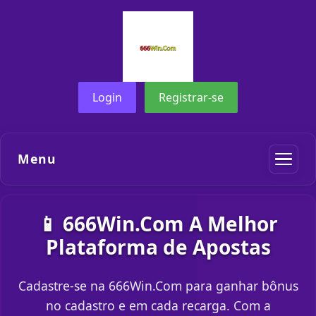
Login
Registrar-se
Menu
📱 666Win.Com A Melhor
Plataforma de Apostas
Cadastre-se na 666Win.Com para ganhar bônus
no cadastro e em cada recarga. Com a