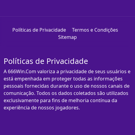
Políticas de Privacidade
Termos e Condições
Sitemap
Políticas de Privacidade
A 666Win.Com valoriza a privacidade de seus usuários e
está empenhada em proteger todas as informações
pessoais fornecidas durante o uso de nossos canais de
comunicação. Todos os dados coletados são utilizados
exclusivamente para fins de melhoria contínua da
experiência de nossos jogadores.