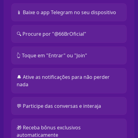
📱 Baixe o app Telegram no seu dispositivo
🔍 Procure por "@66BrOficial"
👆 Toque em "Entrar" ou "Join"
🔔 Ative as notificações para não perder
nada
💬 Participe das conversas e interaja
🎁 Receba bônus exclusivos
automaticamente