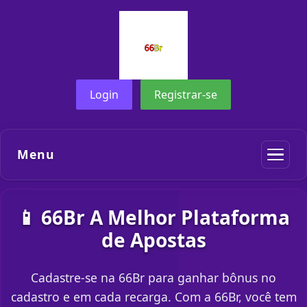
Login
Registrar-se
Menu
📱 66Br A Melhor Plataforma
de Apostas
Cadastre-se na 66Br para ganhar bônus no
cadastro e em cada recarga. Com a 66Br, você tem