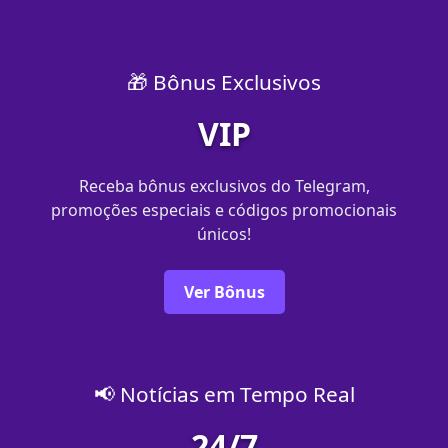
🎁 Bônus Exclusivos
VIP
Receba bônus exclusivos do Telegram,
promoções especiais e códigos promocionais
únicos!
Ver Bônus
📢 Notícias em Tempo Real
24/7