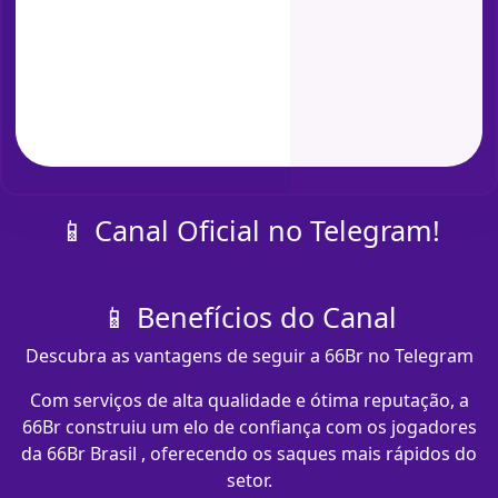
📱 Canal Oficial no Telegram!
📱 Benefícios do Canal
Descubra as vantagens de seguir a 66Br no Telegram
Com serviços de alta qualidade e ótima reputação, a
66Br construiu um elo de confiança com os jogadores
da 66Br Brasil , oferecendo os saques mais rápidos do
setor.