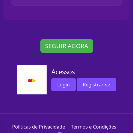
SEGUIR AGORA
Acessos
Login
Registrar-se
Políticas de Privacidade
Termos e Condições