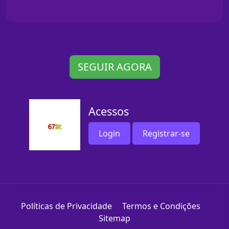
SEGUIR AGORA
Acessos
Login
Registrar-se
Políticas de Privacidade
Termos e Condições
Sitemap