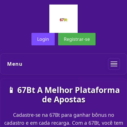
Login
Registrar-se
Menu
📱 67Bt A Melhor Plataforma
de Apostas
Cadastre-se na 67Bt para ganhar bônus no
cadastro e em cada recarga. Com a 67Bt, você tem