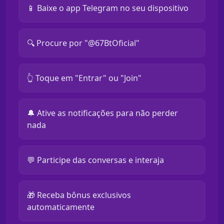
📱 Baixe o app Telegram no seu dispositivo
🔍 Procure por "@67BtOficial"
👆 Toque em "Entrar" ou "Join"
🔔 Ative as notificações para não perder
nada
💬 Participe das conversas e interaja
🎁 Receba bônus exclusivos
automaticamente