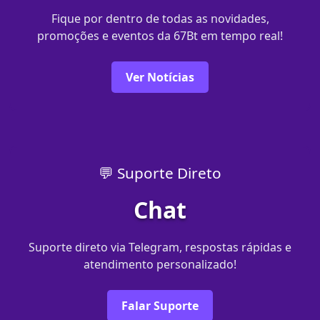
Fique por dentro de todas as novidades,
promoções e eventos da 67Bt em tempo real!
Ver Notícias
💬 Suporte Direto
Chat
Suporte direto via Telegram, respostas rápidas e
atendimento personalizado!
Falar Suporte