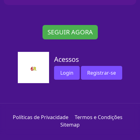
SEGUIR AGORA
Acessos
Login
Registrar-se
Políticas de Privacidade
Termos e Condições
Sitemap