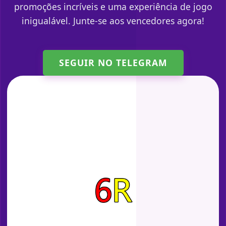
promoções incríveis e uma experiência de jogo
inigualável. Junte-se aos vencedores agora!
SEGUIR NO TELEGRAM