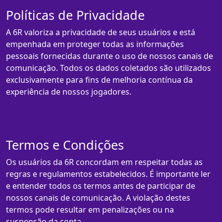
Políticas de Privacidade
A 6R valoriza a privacidade de seus usuários e está
empenhada em proteger todas as informações
pessoais fornecidas durante o uso de nossos canais de
comunicação. Todos os dados coletados são utilizados
exclusivamente para fins de melhoria contínua da
experiência de nossos jogadores.
Termos e Condições
Os usuários da 6R concordam em respeitar todas as
regras e regulamentos estabelecidos. É importante ler
e entender todos os termos antes de participar de
nossos canais de comunicação. A violação destes
termos pode resultar em penalizações ou na
suspensão da conta.