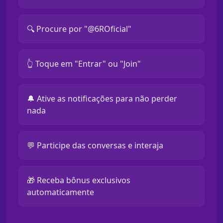
🔍 Procure por "@6ROficial"
👆 Toque em "Entrar" ou "Join"
🔔 Ative as notificações para não perder
nada
💬 Participe das conversas e interaja
🎁 Receba bônus exclusivos
automaticamente