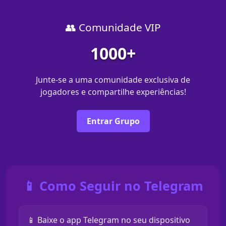
👥 Comunidade VIP
1000+
Junte-se a uma comunidade exclusiva de
jogadores e compartilhe experiências!
Entrar Grupo
📱 Como Seguir no Telegram
📱 Baixe o app Telegram no seu dispositivo