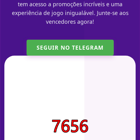
tem acesso a promoções incríveis e uma
experiência de jogo inigualável. Junte-se aos
vencedores agora!
SEGUIR NO TELEGRAM