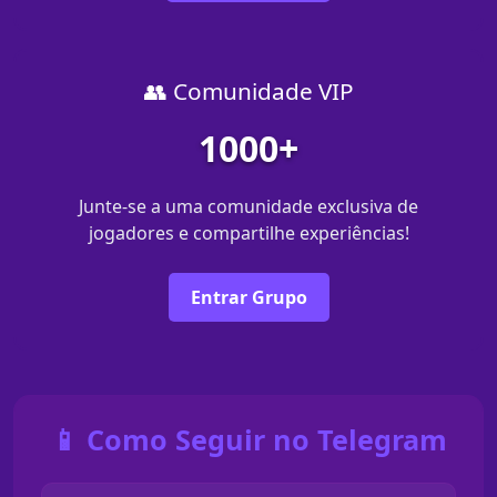
👥 Comunidade VIP
1000+
Junte-se a uma comunidade exclusiva de
jogadores e compartilhe experiências!
Entrar Grupo
📱 Como Seguir no Telegram