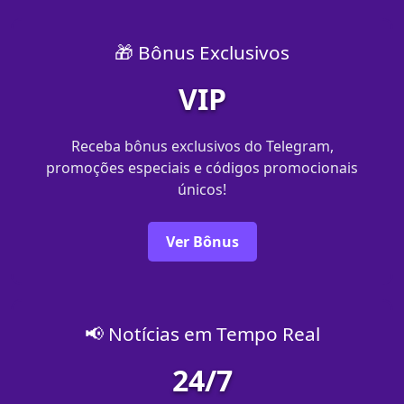
🎁 Bônus Exclusivos
VIP
Receba bônus exclusivos do Telegram,
promoções especiais e códigos promocionais
únicos!
Ver Bônus
📢 Notícias em Tempo Real
24/7