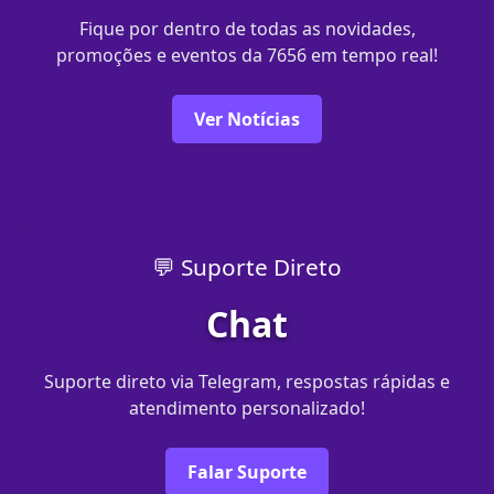
Fique por dentro de todas as novidades,
promoções e eventos da 7656 em tempo real!
Ver Notícias
💬 Suporte Direto
Chat
Suporte direto via Telegram, respostas rápidas e
atendimento personalizado!
Falar Suporte