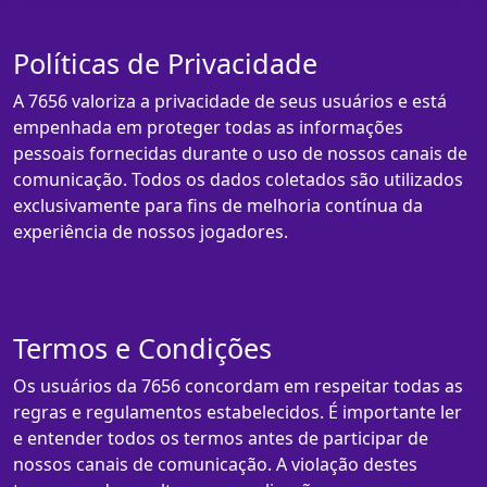
Políticas de Privacidade
A 7656 valoriza a privacidade de seus usuários e está
empenhada em proteger todas as informações
pessoais fornecidas durante o uso de nossos canais de
comunicação. Todos os dados coletados são utilizados
exclusivamente para fins de melhoria contínua da
experiência de nossos jogadores.
Termos e Condições
Os usuários da 7656 concordam em respeitar todas as
regras e regulamentos estabelecidos. É importante ler
e entender todos os termos antes de participar de
nossos canais de comunicação. A violação destes