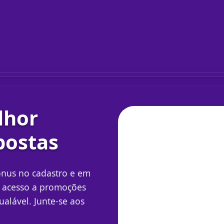
lhor
postas
ônus no cadastro e em
m acesso a promoções
ualável. Junte-se aos