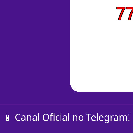
📱 Canal Oficial no Telegram!