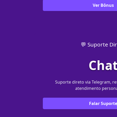
Ver Bônus
💬 Suporte Di
Cha
Suporte direto via Telegram, r
atendimento persona
Falar Suport