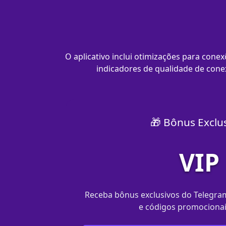
O aplicativo inclui otimizações para cone
indicadores de qualidade de cone
🎁 Bônus Exclu
VIP
Receba bônus exclusivos do Telegra
e códigos promocionai