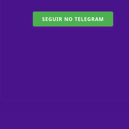
SEGUIR NO TELEGRAM