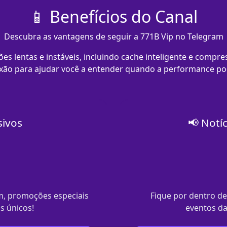
📱 Benefícios do Canal
Descubra as vantagens de seguir a 771B Vip no Telegram
xões lentas e instáveis, incluindo cache inteligente e com
xão para ajudar você a entender quando a performance pod
sivos
📢 Notí
m, promoções especiais
Fique por dentro d
s únicos!
eventos da