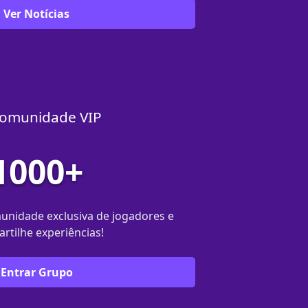
Ver Notícias
Comunidade VIP
1000+
unidade exclusiva de jogadores e
rtilhe experiências!
Entrar Grupo