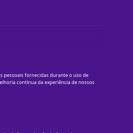
s pessoais fornecidas durante o uso de
elhoria contínua da experiência de nossos