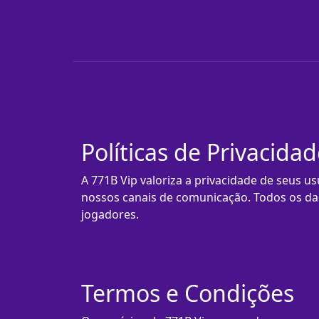
Políticas de Privacida
A 771B Vip valoriza a privacidade de seus 
nossos canais de comunicação. Todos os dad
jogadores.
Termos e Condições