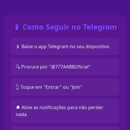
📱 Como Seguir no Telegram
📱 Baixe o app Telegram no seu dispositivo
🔍 Procure por "@777AABBOficial"
👆 Toque em "Entrar" ou "Join"
🔔 Ative as notificações para não perder
nada