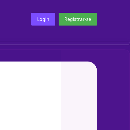
Login
Registrar-se