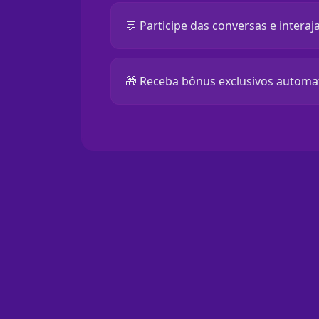
💬 Participe das conversas e interaj
🎁 Receba bônus exclusivos autom