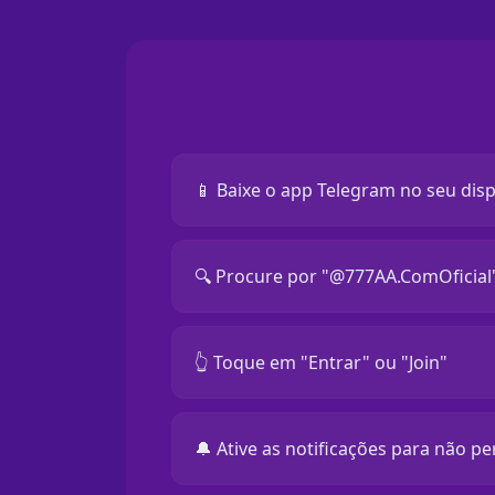
📱 Baixe o app Telegram no seu disp
🔍 Procure por "@777AA.ComOficial
👆 Toque em "Entrar" ou "Join"
🔔 Ative as notificações para não p