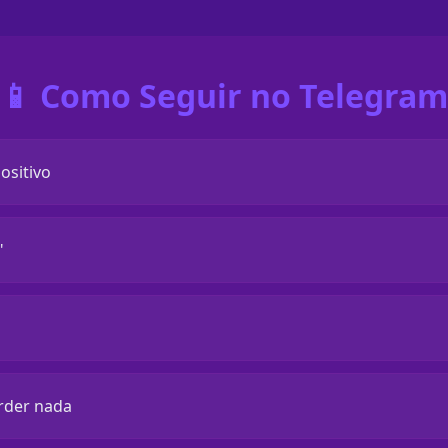
📱 Como Seguir no Telegram
ositivo
"
erder nada