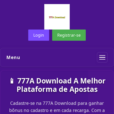
Login
Registrar-se
Menu
📱 777A Download A Melhor
Plataforma de Apostas
Cadastre-se na 777A Download para ganhar
bônus no cadastro e em cada recarga. Com a