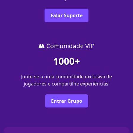
Falar Suporte
👥 Comunidade VIP
1000+
Junte-se a uma comunidade exclusiva de
jogadores e compartilhe experiências!
Entrar Grupo