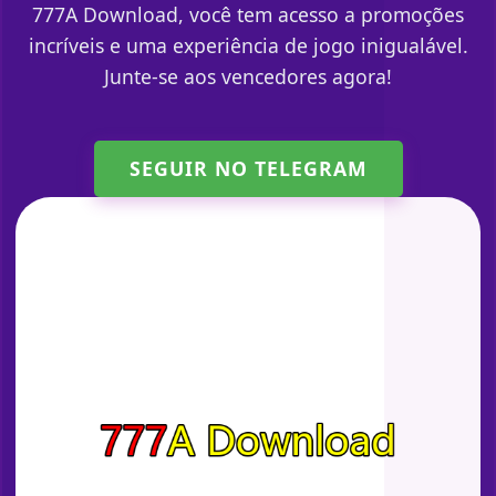
777A Download, você tem acesso a promoções
incríveis e uma experiência de jogo inigualável.
Junte-se aos vencedores agora!
SEGUIR NO TELEGRAM