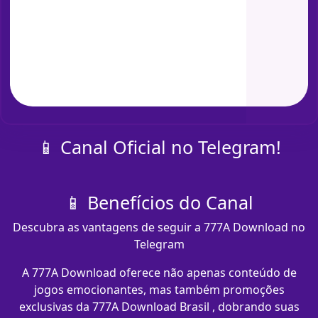
📱 Canal Oficial no Telegram!
📱 Benefícios do Canal
Descubra as vantagens de seguir a 777A Download no
Telegram
A 777A Download oferece não apenas conteúdo de
jogos emocionantes, mas também promoções
exclusivas da 777A Download Brasil , dobrando suas