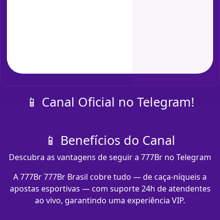
📱 Canal Oficial no Telegram!
📱 Benefícios do Canal
Descubra as vantagens de seguir a 777Br no Telegram
A 777Br 777Br Brasil cobre tudo — de caça-níqueis a
apostas esportivas — com suporte 24h de atendentes
ao vivo, garantindo uma experiência VIP.