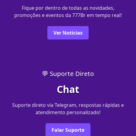
Fique por dentro de todas as novidades,
promoções e eventos da 777Br em tempo real!
Ver Notícias
💬 Suporte Direto
Chat
Suporte direto via Telegram, respostas rápidas e
atendimento personalizado!
Falar Suporte