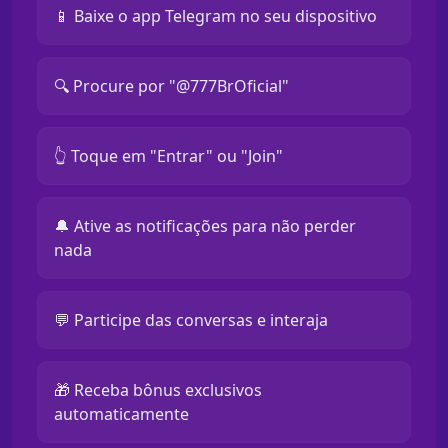
📱 Baixe o app Telegram no seu dispositivo
🔍 Procure por "@777BrOficial"
👆 Toque em "Entrar" ou "Join"
🔔 Ative as notificações para não perder
nada
💬 Participe das conversas e interaja
🎁 Receba bônus exclusivos
automaticamente