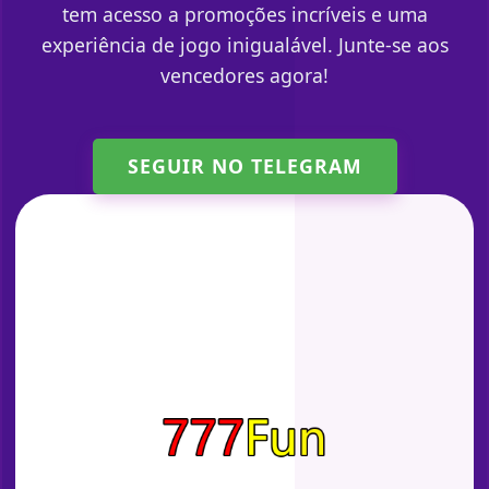
tem acesso a promoções incríveis e uma
experiência de jogo inigualável. Junte-se aos
vencedores agora!
SEGUIR NO TELEGRAM