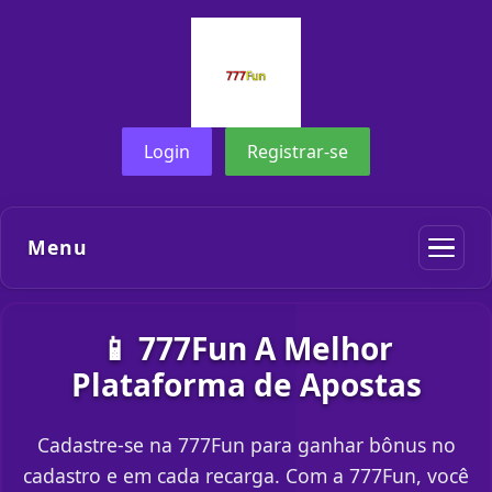
Login
Registrar-se
Menu
📱 777Fun A Melhor
Plataforma de Apostas
Cadastre-se na 777Fun para ganhar bônus no
cadastro e em cada recarga. Com a 777Fun, você