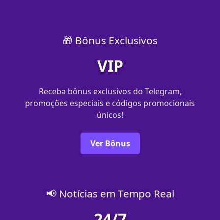
🎁 Bônus Exclusivos
VIP
Receba bônus exclusivos do Telegram,
promoções especiais e códigos promocionais
únicos!
Ver Bônus
📢 Notícias em Tempo Real
24/7