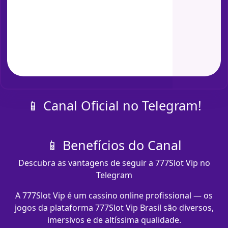
📱 Canal Oficial no Telegram!
📱 Benefícios do Canal
Descubra as vantagens de seguir a 777Slot Vip no
Telegram
A 777Slot Vip é um cassino online profissional — os
jogos da plataforma 777Slot Vip Brasil são diversos,
imersivos e de altíssima qualidade.