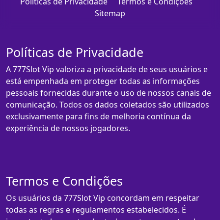
Políticas de Privacidade
Termos e Condições
Sitemap
Políticas de Privacidade
A 777Slot Vip valoriza a privacidade de seus usuários e
está empenhada em proteger todas as informações
pessoais fornecidas durante o uso de nossos canais de
comunicação. Todos os dados coletados são utilizados
exclusivamente para fins de melhoria contínua da
experiência de nossos jogadores.
Termos e Condições
Os usuários da 777Slot Vip concordam em respeitar
todas as regras e regulamentos estabelecidos. É