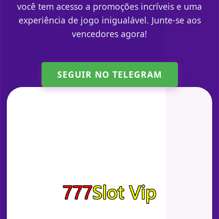
você tem acesso a promoções incríveis e uma
experiência de jogo inigualável. Junte-se aos
vencedores agora!
SEGUIR NO TELEGRAM