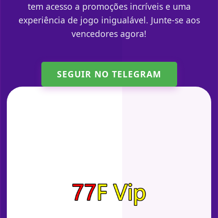
tem acesso a promoções incríveis e uma
experiência de jogo inigualável. Junte-se aos
vencedores agora!
SEGUIR NO TELEGRAM