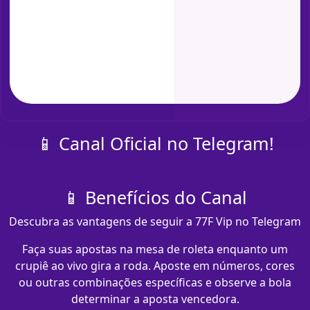
📱 Canal Oficial no Telegram!
📱 Benefícios do Canal
Descubra as vantagens de seguir a 77F Vip no Telegram
Faça suas apostas na mesa de roleta enquanto um
crupiê ao vivo gira a roda. Aposte em números, cores
ou outras combinações específicas e observe a bola
determinar a aposta vencedora.