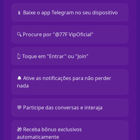
📱 Baixe o app Telegram no seu dispositivo
🔍 Procure por "@77F VipOficial"
👆 Toque em "Entrar" ou "Join"
🔔 Ative as notificações para não perder
nada
💬 Participe das conversas e interaja
🎁 Receba bônus exclusivos
automaticamente